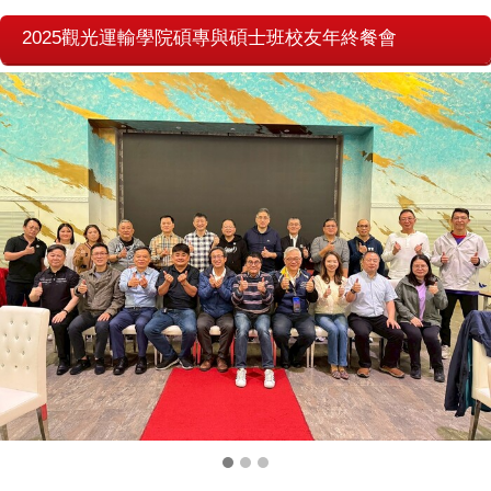
2025觀光運輸學院碩專與碩士班校友年終餐會