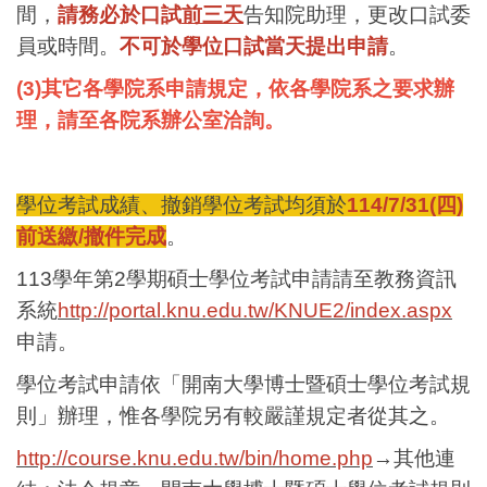
間，
請務必於口試
前三天
告知院助理，更改口試委
員或時間。
不可於學位口試當天提出申請
。
(3)
其它各學院系申請規定，依各學院系之要求辦
理，請至各院系辦公室洽詢。
學位考試成績、撤銷學位考試均須於
114/7/31(
四)
前送繳/撤件完成
。
113學年第2學期碩士學位考試申請請至教務資訊
系統
http://portal.knu.edu.tw/KNUE2/index.aspx
申請。
學位考試申請依「開南大學博士暨碩士學位考試規
則」辦理，惟各學院另有較嚴謹規定者從其之。
http://course.knu.edu.tw/bin/home.php
→其他連