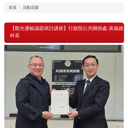
首頁
活動花絮
【觀光運輸議題研討講座】行政院公共關係處-黃義維
科長