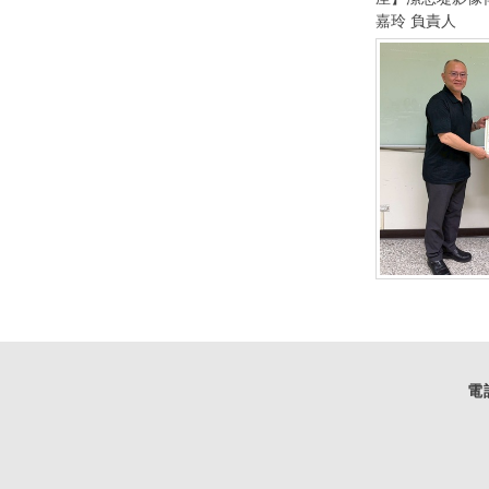
嘉玲 負責人
電