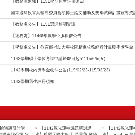
【教務處通知】1151學期舊生註冊須知
國軍退除役官兵輔導委員會碩博士論文補助及獎勵試辦計畫宣導資
【教務處公告】1151選課相關資訊
【總務處】114學年度學位服租借公告
【學務處公告】教育部補助大專校院精進校務經營計畫勵學獎學金
1142學期碩士學位考試申請於即日起至115/6/5(五)
1142學期校內獎學金收件公告(115/02/23-115/03/23)
1142學期舊生註冊須知
運輸議題研討講
【1142觀光運輸議題研討講
【1142觀光
傳播有限公司-宋
座】尊爵天際大飯店-葉晨蓉 業務
座】comebuy-